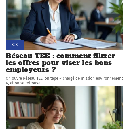
B2B
Réseau TEE : comment filtrer
les offres pour viser les bons
employeurs ?
On ouvre Réseau TEE, on tape « chargé de mission environnement
», et on se retrouve
…