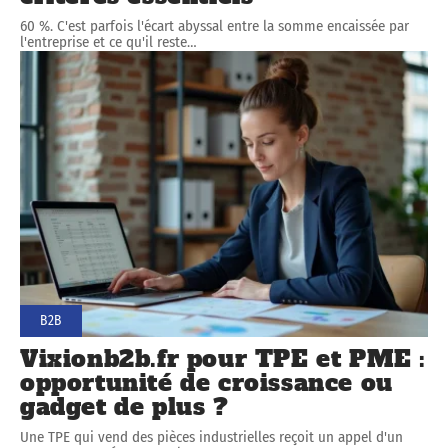
60 %. C'est parfois l'écart abyssal entre la somme encaissée par
l'entreprise et ce qu'il reste
…
B2B
Vixionb2b.fr pour TPE et PME :
opportunité de croissance ou
gadget de plus ?
Une TPE qui vend des pièces industrielles reçoit un appel d'un