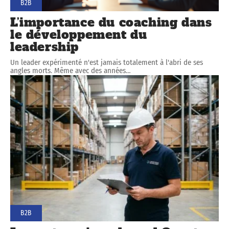
B2B
L’importance du coaching dans
le développement du
leadership
Un leader expérimenté n'est jamais totalement à l'abri de ses
angles morts. Même avec des années
…
B2B