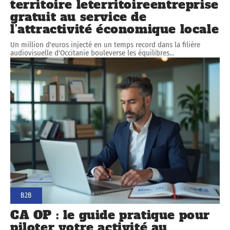
territoire leterritoireentreprise
gratuit au service de
l’attractivité économique locale
Un million d'euros injecté en un temps record dans la filière
audiovisuelle d'Occitanie bouleverse les équilibres
…
B2B
CA OP : le guide pratique pour
piloter votre activité au